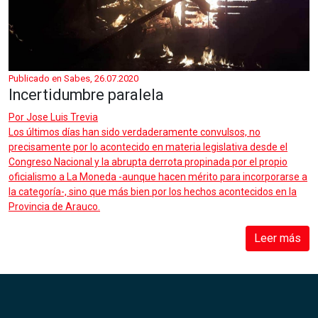
Publicado en Sabes, 26.07.2020
Incertidumbre paralela
Por
Jose Luis Trevia
Los últimos días han sido verdaderamente convulsos, no
precisamente por lo acontecido en materia legislativa desde el
Congreso Nacional y la abrupta derrota propinada por el propio
oficialismo a La Moneda -aunque hacen mérito para incorporarse a
la categoría-, sino que más bien por los hechos acontecidos en la
Provincia de Arauco.
Leer más