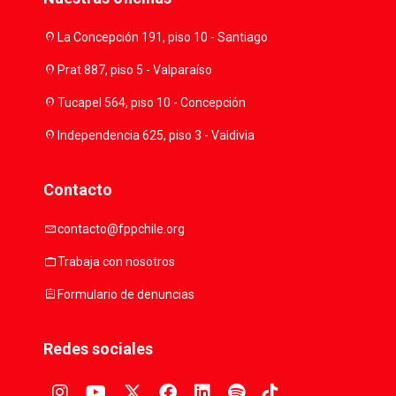
location_on
La Concepción 191, piso 10 - Santiago
location_on
Prat 887, piso 5 - Valparaíso
location_on
Tucapel 564, piso 10 - Concepción
location_on
Independencia 625, piso 3 - Valdivia
Contacto
mail
contacto@fppchile.org
work
Trabaja con nosotros
assignment
Formulario de denuncias
Redes sociales