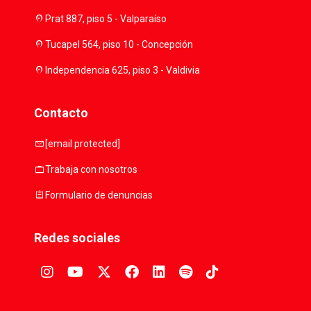
location_on
Prat 887, piso 5 - Valparaíso
location_on
Tucapel 564, piso 10 - Concepción
location_on
Independencia 625, piso 3 - Valdivia
Contacto
mail
[email protected]
work
Trabaja con nosotros
assignment
Formulario de denuncias
Redes sociales