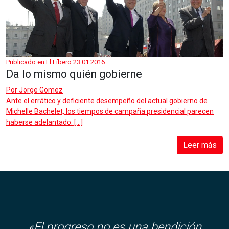
Publicado en El Líbero 23.01.2016
Da lo mismo quién gobierne
Por
Jorge Gomez
Ante el errático y deficiente desempeño del actual gobierno de
Michelle Bachelet, los tiempos de campaña presidencial parecen
haberse adelantado. […]
Leer más
«El progreso no es una bendición