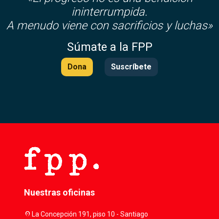
ininterrumpida.
A menudo viene con sacrificios y luchas»
Súmate a la FPP
Dona
Suscríbete
Nuestras oficinas
location_on
La Concepción 191, piso 10 - Santiago