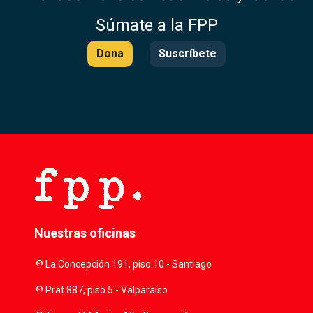
Súmate a la FPP
Dona
Suscríbete
Nuestras oficinas
location_on
La Concepción 191, piso 10 - Santiago
location_on
Prat 887, piso 5 - Valparaíso