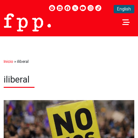
English
Inicio
»
iliberal
iliberal