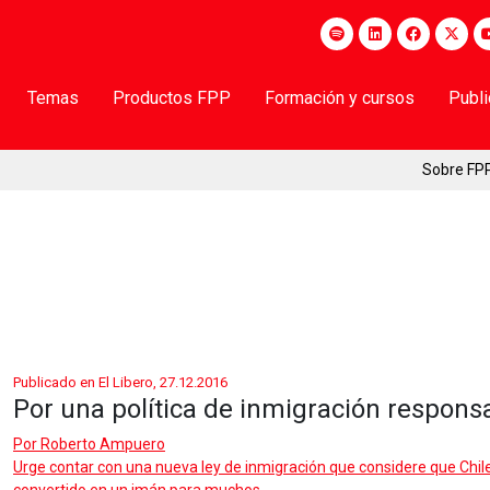
Temas
Productos FPP
Formación y cursos
Publ
Sobre FP
Publicado en El Libero, 27.12.2016
Por una política de inmigración respons
Por
Roberto Ampuero
Urge contar con una nueva ley de inmigración que considere que Chile,