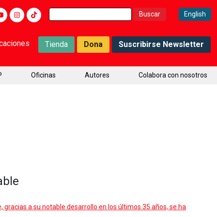
Buscar:
English
icaciones
Tienda
Dona
Suscribirse Newsletter
P
Oficinas
Autores
Colabora con nosotros
able
 gracias a su notable desarrollo en los últimos 35 años, se ha