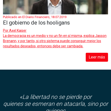
Publicado en El Diario Financiero, 18.07.2019
El gobierno de los hooligans
Por
Axel Kaiser
La democracia es un medio y no un fin en sí misma, explica Jasson
Brenann, y por tanto, si otro sistema puede conseguir mejor los
resultados deseados, entonces debe ser cambiada.
Leer más
«La libertad no se pierde por
quienes se esmeran en atacarla, sino por
quienes