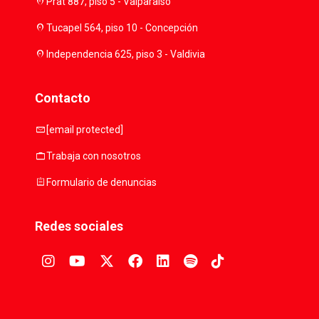
location_on
Prat 887, piso 5 - Valparaíso
location_on
Tucapel 564, piso 10 - Concepción
location_on
Independencia 625, piso 3 - Valdivia
Contacto
mail
[email protected]
work
Trabaja con nosotros
assignment
Formulario de denuncias
Redes sociales