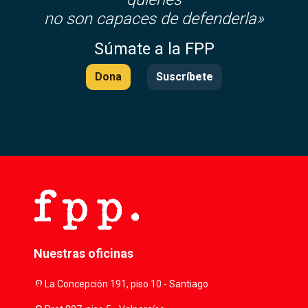
no son capaces de defenderla»
Súmate a la FPP
Dona
Suscríbete
Nuestras oficinas
location_on
La Concepción 191, piso 10 - Santiago