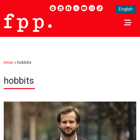
English
Inicio
»
hobbits
hobbits