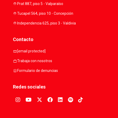
location_on
Prat 887, piso 5 - Valparaíso
location_on
Tucapel 564, piso 10 - Concepción
location_on
Independencia 625, piso 3 - Valdivia
Contacto
mail
[email protected]
work
Trabaja con nosotros
assignment
Formulario de denuncias
Redes sociales