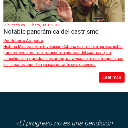
Publicado en El Líbero, 09.03.2016
Notable panorámica del castrismo
Por
Roberto Ampuero
Historia Mínima de la Revolución Cubana es un libro imprescindible
para entender en forma sucinta la génesis del castrismo, su
consolidación y gradual derrumbe, para visualizar esa tragedia que
los cubanos soportan ya casi durante seis decenios.
Leer más
«El progreso no es una bendición