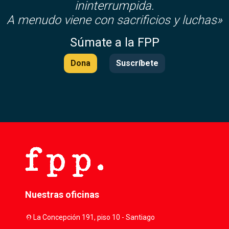
ininterrumpida.
A menudo viene con sacrificios y luchas»
Súmate a la FPP
Dona
Suscríbete
Nuestras oficinas
location_on
La Concepción 191, piso 10 - Santiago