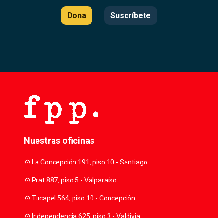
Dona
Suscríbete
Nuestras oficinas
location_on
La Concepción 191, piso 10 - Santiago
location_on
Prat 887, piso 5 - Valparaíso
location_on
Tucapel 564, piso 10 - Concepción
location_on
Independencia 625, piso 3 - Valdivia