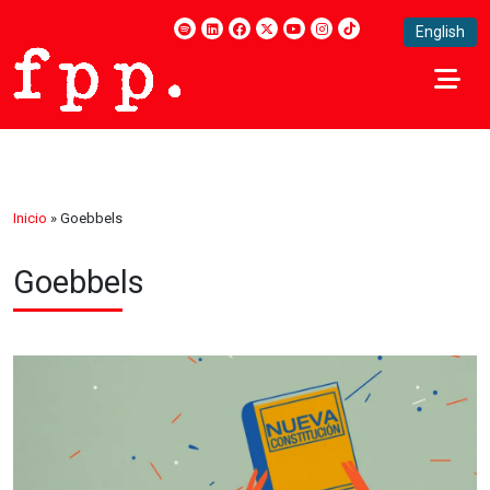
English
Inicio
»
Goebbels
Goebbels