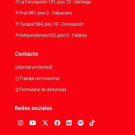
location_on
La Concepción 191, piso 10 - Santiago
location_on
Prat 887, piso 5 - Valparaíso
location_on
Tucapel 564, piso 10 - Concepción
location_on
Independencia 625, piso 3 - Valdivia
Contacto
mail
[email protected]
work
Trabaja con nosotros
assignment
Formulario de denuncias
Redes sociales