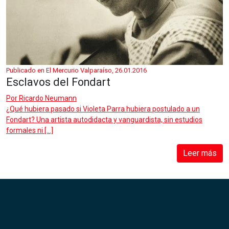
Publicado en El Mercurio Valparaíso, 26.01.2016
Esclavos del Fondart
Por
Ricardo Neumann
¿Qué hubiera pasado si Violeta Parra hubiera postulado a un
Fondart? Una artista autodidacta y vanguardista, sin estudios
formales ni […]
Leer más