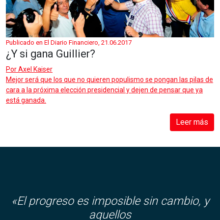
Publicado en El Diario Financiero, 21.06.2017
¿Y si gana Guillier?
Por
Axel Kaiser
Mejor será que los que no quieren populismo se pongan las pilas de
cara a la próxima elección presidencial y dejen de pensar que ya
está ganada.
Leer más
«El progreso es imposible sin cambio, y
aquellos