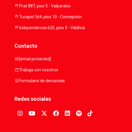
location_on
Prat 887, piso 5 - Valparaíso
location_on
Tucapel 564, piso 10 - Concepción
location_on
Independencia 625, piso 3 - Valdivia
Contacto
mail
[email protected]
work
Trabaja con nosotros
assignment
Formulario de denuncias
Redes sociales