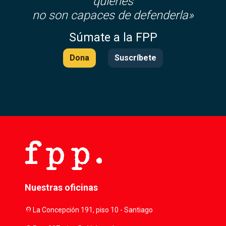
quienes
no son capaces de defenderla»
Súmate a la FPP
Dona
Suscríbete
Nuestras oficinas
location_on
La Concepción 191, piso 10 - Santiago