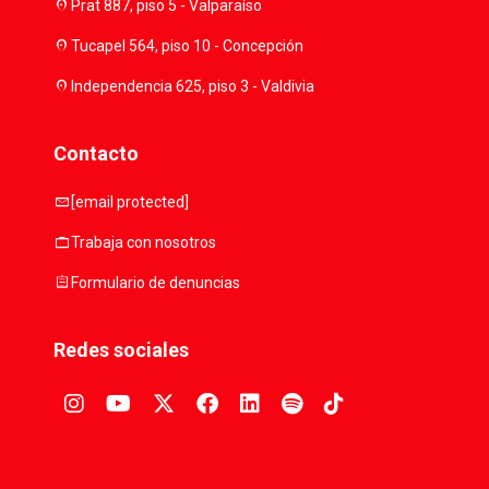
location_on
Prat 887, piso 5 - Valparaíso
location_on
Tucapel 564, piso 10 - Concepción
location_on
Independencia 625, piso 3 - Valdivia
Contacto
mail
[email protected]
work
Trabaja con nosotros
assignment
Formulario de denuncias
Redes sociales