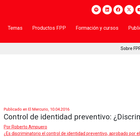
Temas
Productos FPP
Formación y cursos
Publ
Sobre FP
Publicado en El Mercurio, 10.04.2016
Control de identidad preventivo: ¿Discr
Por
Roberto Ampuero
¿Es discriminatorio el control de identidad preventivo, aprobado por