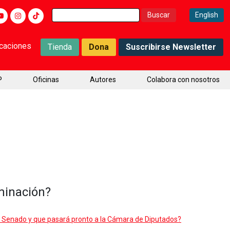
Buscar:
English
icaciones
Tienda
Dona
Suscribirse Newsletter
P
Oficinas
Autores
Colabora con nosotros
iminación?
 el Senado y que pasará pronto a la Cámara de Diputados?