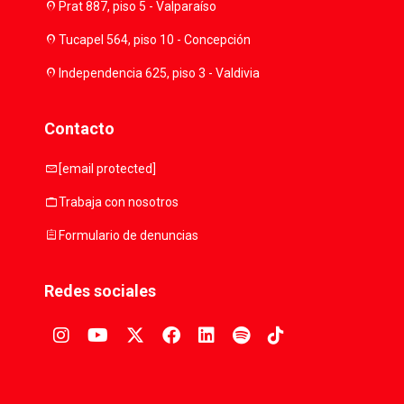
location_on
Prat 887, piso 5 - Valparaíso
location_on
Tucapel 564, piso 10 - Concepción
location_on
Independencia 625, piso 3 - Valdivia
Contacto
mail
[email protected]
work
Trabaja con nosotros
assignment
Formulario de denuncias
Redes sociales