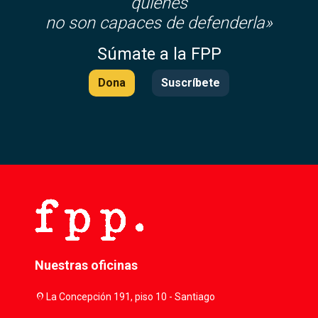
quienes
no son capaces de defenderla»
Súmate a la FPP
Dona
Suscríbete
Nuestras oficinas
location_on
La Concepción 191, piso 10 - Santiago