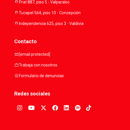
location_on
Prat 887, piso 5 - Valparaíso
location_on
Tucapel 564, piso 10 - Concepción
location_on
Independencia 625, piso 3 - Valdivia
Contacto
mail
[email protected]
work
Trabaja con nosotros
assignment
Formulario de denuncias
Redes sociales