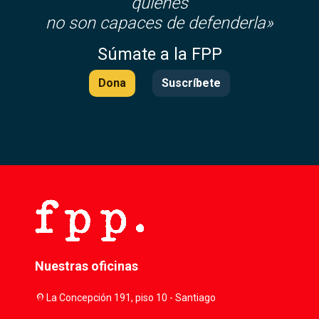
quienes
no son capaces de defenderla»
Súmate a la FPP
Dona
Suscríbete
Nuestras oficinas
location_on
La Concepción 191, piso 10 - Santiago