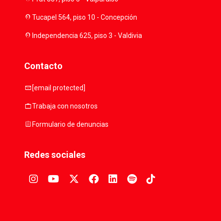
location_on
Tucapel 564, piso 10 - Concepción
location_on
Independencia 625, piso 3 - Valdivia
Contacto
mail
[email protected]
work
Trabaja con nosotros
assignment
Formulario de denuncias
Redes sociales