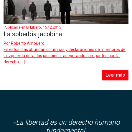
Publicada en El Líbero, 15.12.2015
La soberbia jacobina
Por
Roberto Ampuero
En estos días abundan columnas y declaraciones de miembros de
la izquierda dura -los jacobinos- asegurando campantes que la
derecha […]
Leer más
«La libertad es un derecho humano
fundamental,