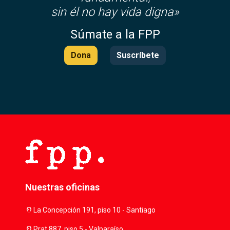
sin él no hay vida digna»
Súmate a la FPP
Dona
Suscríbete
Nuestras oficinas
location_on
La Concepción 191, piso 10 - Santiago
location_on
Prat 887, piso 5 - Valparaíso