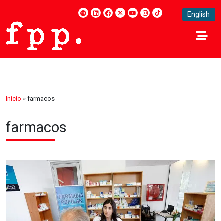
English
Inicio
»
farmacos
farmacos