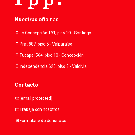
Nuestras oficinas
location_on
La Concepción 191, piso 10 - Santiago
location_on
Prat 887, piso 5 - Valparaíso
location_on
Tucapel 564, piso 10 - Concepción
location_on
Independencia 625, piso 3 - Valdivia
Contacto
mail
[email protected]
work
Trabaja con nosotros
assignment
Formulario de denuncias