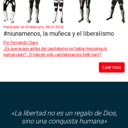
Publicado en El Mercurio, 06.01.2016
#niunamenos, la muñeca y el liberalismo
Por
Fernando Claro
¿Es que acaso antes del capitalismo no había misoginia ni
patriarcado? ¿O habrán sido capitalistas los Selk'nam?
Leer más
«
La libertad no es un regalo de Dios,
sino una conquista humana»