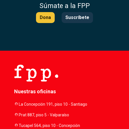
Súmate a la FPP
Dona
Suscríbete
Nuestras oficinas
location_on
La Concepción 191, piso 10 - Santiago
location_on
Prat 887, piso 5 - Valparaíso
location_on
Tucapel 564, piso 10 - Concepción