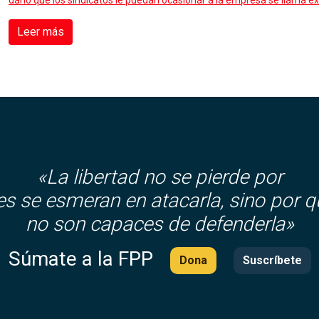
daño que los sindicatos le puedan ocasionar a la empresa se llama ex
Leer más
«La libertad no se pierde por
es se esmeran en atacarla, sino por q
no son capaces de defenderla»
Súmate a la FPP
Dona
Suscríbete