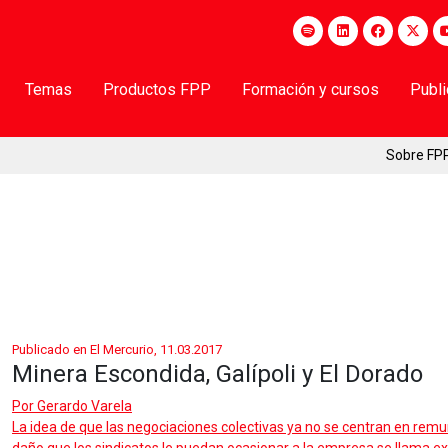
Temas
Productos FPP
Formación y cursos
Publ
Sobre FP
Publicado en El Mercurio, 11.03.2017
Minera Escondida, Galípoli y El Dorado
Por
Gerardo Varela
La idea de que las negociaciones colectivas ya no se centran en remu