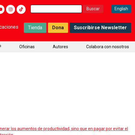
Buscar:
English
icaciones
Tienda
Dona
Suscribirse Newsletter
P
Oficinas
Autores
Colabora con nosotros
nerar los aumentos de productividad, sino que en pagar por evitar el