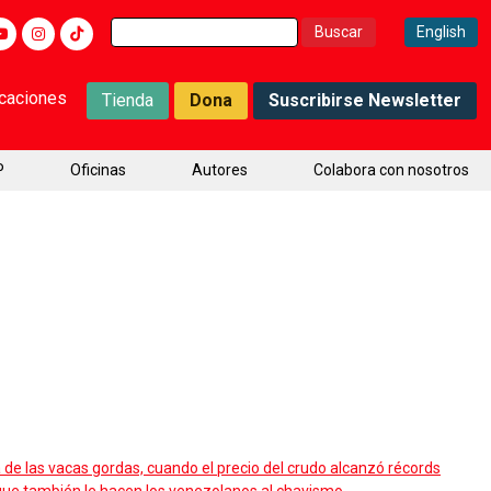
Buscar:
English
icaciones
Tienda
Dona
Suscribirse Newsletter
P
Oficinas
Autores
Colabora con nosotros
 de las vacas gordas, cuando el precio del crudo alcanzó récords