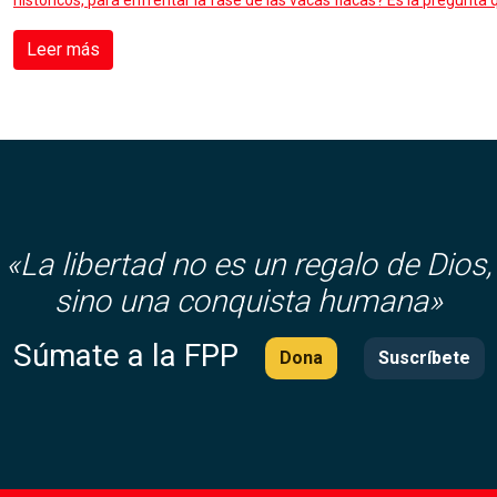
históricos, para enfrentar la fase de las vacas flacas? Es la pregunt
Leer más
«
La libertad no es un regalo de Dios,
sino una conquista humana»
Súmate a la FPP
Dona
Suscríbete