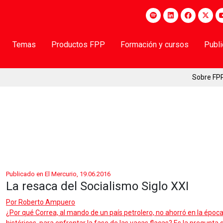
Temas
Productos FPP
Formación y cursos
Publ
Sobre FP
Publicado en El Mercurio, 19.06.2016
La resaca del Socialismo Siglo XXI
Por
Roberto Ampuero
¿Por qué Correa, al mando de un país petrolero, no ahorró en la época