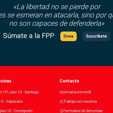
«La libertad no se pierde por
es se esmeran en atacarla, sino por q
no son capaces de defenderla»
Súmate a la FPP
Dona
Suscríbete
icinas
Contacto
mail
 191, piso 10 - Santiago
[email protected]
work
o 5 - Valparaíso
Trabaja con nosotros
assignment
piso 10 - Concepción
Formulario de denuncias