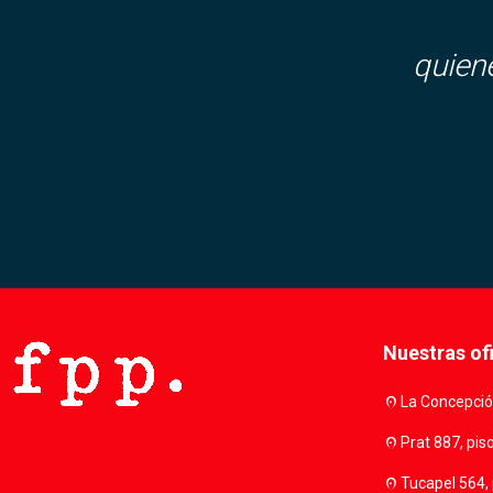
quien
Nuestras of
location_on
La Concepción
location_on
Prat 887, pis
location_on
Tucapel 564, 