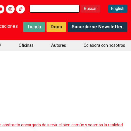
Buscar:
English
icaciones
Tienda
Dona
Suscribirse Newsletter
P
Oficinas
Autores
Colabora con nosotros
te abstracto encargado de servir el bien común y veamos la realidad