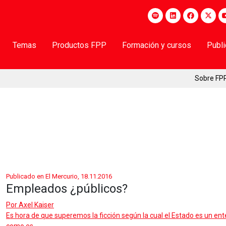
Temas
Productos FPP
Formación y cursos
Publ
Sobre FP
Publicado en El Mercurio, 18.11.2016
Empleados ¿públicos?
Por
Axel Kaiser
Es hora de que superemos la ficción según la cual el Estado es un en