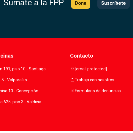
Súmate a la FPP
Dona
Suscríbete
icinas
Contacto
mail
 191, piso 10 - Santiago
[email protected]
work
o 5 - Valparaíso
Trabaja con nosotros
assignment
piso 10 - Concepción
Formulario de denuncias
 625, piso 3 - Valdivia