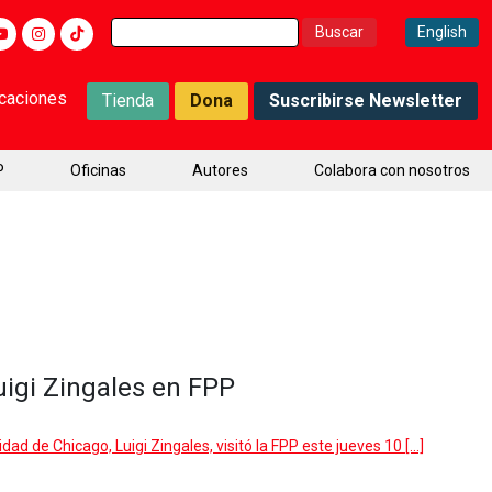
Buscar:
English
icaciones
Tienda
Dona
Suscribirse Newsletter
P
Oficinas
Autores
Colabora con nosotros
igi Zingales en FPP
dad de Chicago, Luigi Zingales, visitó la FPP este jueves 10 […]