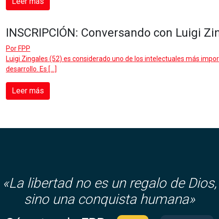
Leer más
INSCRIPCIÓN: Conversando con Luigi Zi
Por
FPP
Luigi Zingales (52) es considerado uno de los intelectuales más imp
desarrollo. Es […]
Leer más
«
La libertad no es un regalo de Dios,
sino una conquista humana»