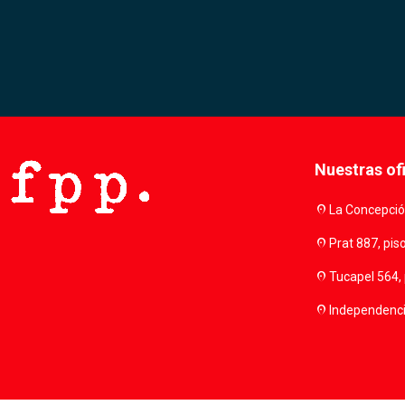
Nuestras of
location_on
La Concepción
location_on
Prat 887, pis
location_on
Tucapel 564, 
location_on
Independencia