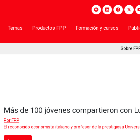
Temas
Productos FPP
Formación y cursos
Publ
Sobre FP
Más de 100 jóvenes compartieron con Lu
Por
FPP
El reconocido economista italiano y profesor de la prestigiosa Universi