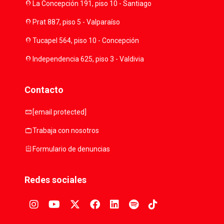
location_on
La Concepción 191, piso 10 - Santiago
location_on
Prat 887, piso 5 - Valparaíso
location_on
Tucapel 564, piso 10 - Concepción
location_on
Independencia 625, piso 3 - Valdivia
Contacto
mail
[email protected]
work
Trabaja con nosotros
assignment
Formulario de denuncias
Redes sociales