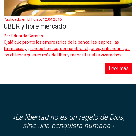
Publicado en El Pulso, 12.04.2016
UBER y libre mercado
Por
Eduardo Gomien
Ojalá que pronto los empresarios de la banca, las isapres, las
farmacias y grandes tiendas, por nombrar algunos, entiendan que
los chilenos quieren más de Uber y menos taxistas vivarachos.
Leer más
«
La libertad no es un regalo de Dios,
sino una conquista humana»