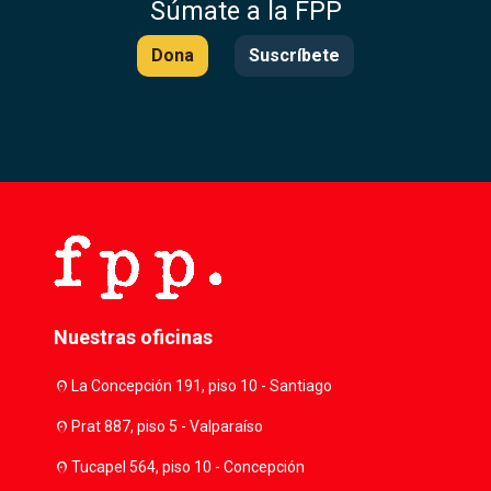
Súmate a la FPP
Dona
Suscríbete
Nuestras oficinas
location_on
La Concepción 191, piso 10 - Santiago
location_on
Prat 887, piso 5 - Valparaíso
location_on
Tucapel 564, piso 10 - Concepción