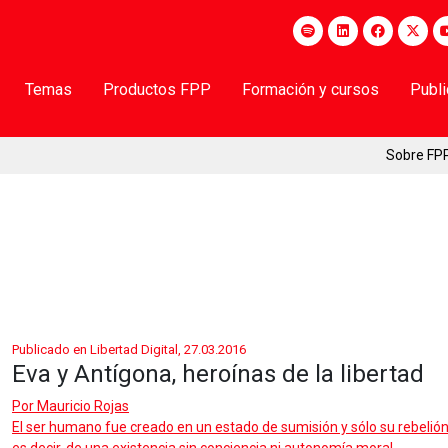
Temas
Productos FPP
Formación y cursos
Publ
Sobre FP
Publicado en Libertad Digital, 27.03.2016
Eva y Antígona, heroínas de la libertad
Por
Mauricio Rojas
El ser humano fue creado en un estado de sumisión y sólo su rebelión 