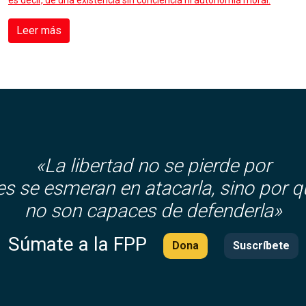
es decir, de una existencia sin conciencia ni autonomía moral.
Leer más
«La libertad no se pierde por
es se esmeran en atacarla, sino por q
no son capaces de defenderla»
Súmate a la FPP
Dona
Suscríbete