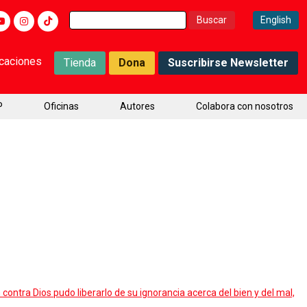
Buscar:
English
icaciones
Tienda
Dona
Suscribirse Newsletter
P
Oficinas
Autores
Colabora con nosotros
contra Dios pudo liberarlo de su ignorancia acerca del bien y del mal,