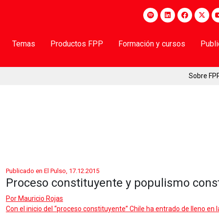
Temas
Productos FPP
Formación y cursos
Publ
Sobre FP
Publicado en El Pulso, 17.12.2015
Proceso constituyente y populismo const
Por
Mauricio Rojas
Con el inicio del “proceso constituyente” Chile ha entrado de lleno en 