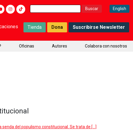
Buscar:
English
icaciones
Tienda
Dona
Suscribirse Newsletter
P
Oficinas
Autores
Colabora con nosotros
itucional
la senda del populismo constitucional. Se trata de […]