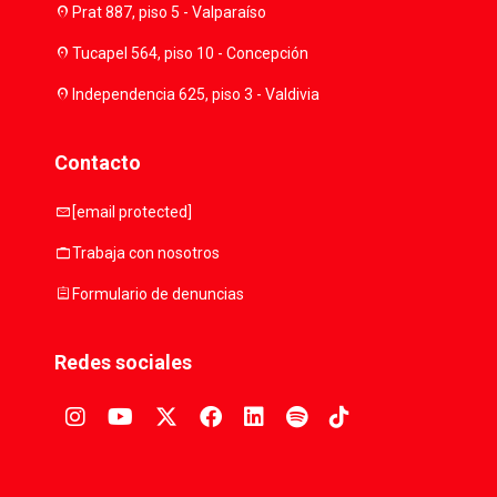
location_on
Prat 887, piso 5 - Valparaíso
location_on
Tucapel 564, piso 10 - Concepción
location_on
Independencia 625, piso 3 - Valdivia
Contacto
mail
[email protected]
work
Trabaja con nosotros
assignment
Formulario de denuncias
Redes sociales