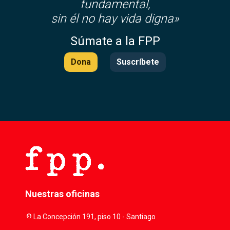
fundamental,
sin él no hay vida digna»
Súmate a la FPP
Dona
Suscríbete
Nuestras oficinas
location_on
La Concepción 191, piso 10 - Santiago