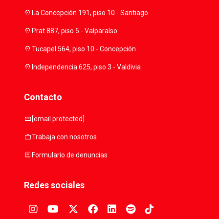
location_on
La Concepción 191, piso 10 - Santiago
location_on
Prat 887, piso 5 - Valparaíso
location_on
Tucapel 564, piso 10 - Concepción
location_on
Independencia 625, piso 3 - Valdivia
Contacto
mail
[email protected]
work
Trabaja con nosotros
assignment
Formulario de denuncias
Redes sociales