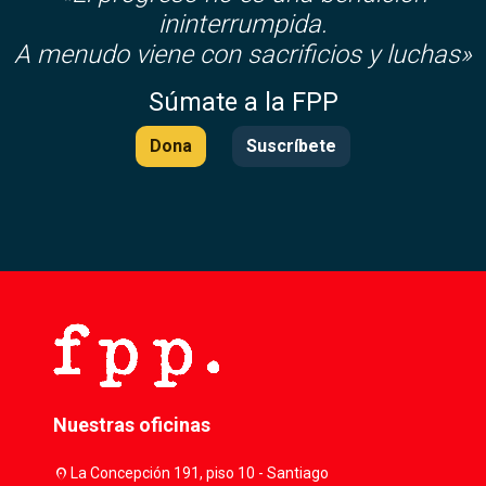
ininterrumpida.
A menudo viene con sacrificios y luchas»
Súmate a la FPP
Dona
Suscríbete
Nuestras oficinas
location_on
La Concepción 191, piso 10 - Santiago