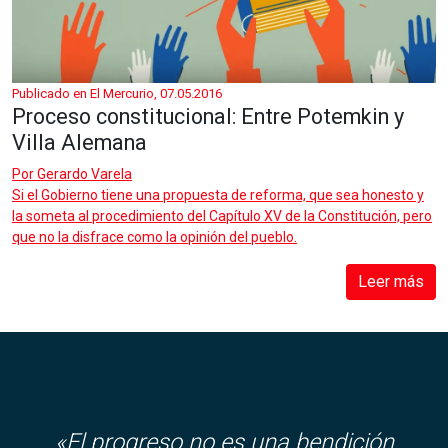
Publicado en El Mercurio, 07.05.2016
Proceso constitucional: Entre Potemkin y
Villa Alemana
Por
Gerardo Varela
Si el Gobierno tiene una propuesta de reforma, que sea honesto y
la someta al procedimiento del Capítulo XV de la Constitución, pero
que no la disfrace como la opinión del pueblo.
Leer más
«El progreso no es una bendición