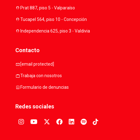
location_on
Prat 887, piso 5 - Valparaíso
location_on
Tucapel 564, piso 10 - Concepción
location_on
Independencia 625, piso 3 - Valdivia
Contacto
mail
[email protected]
work
Trabaja con nosotros
assignment
Formulario de denuncias
Redes sociales