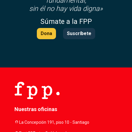
fundamental,
sin él no hay vida digna»
Súmate a la FPP
Dona
Suscríbete
Nuestras oficinas
location_on
La Concepción 191, piso 10 - Santiago