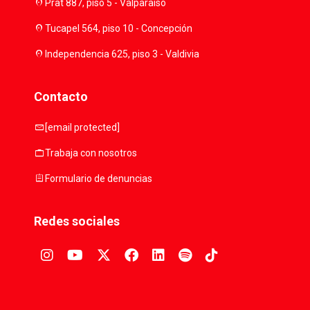
location_on
Prat 887, piso 5 - Valparaíso
location_on
Tucapel 564, piso 10 - Concepción
location_on
Independencia 625, piso 3 - Valdivia
Contacto
mail
[email protected]
work
Trabaja con nosotros
assignment
Formulario de denuncias
Redes sociales