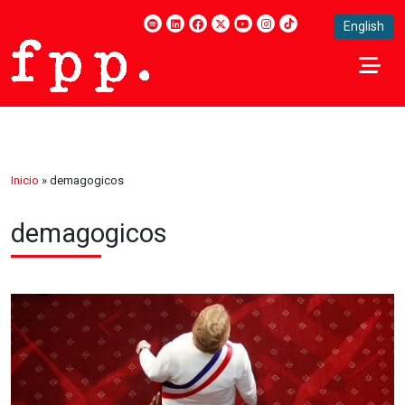
English
Inicio
»
demagogicos
demagogicos