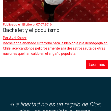
Publicado en El Líbero, 07.07.2016
Bachelet y el populismo
Por
Axel Kaiser
Bachelet ha abonado el terreno para la ideología y la demagogia en
Chile, acercándonos peligrosamente a la desastrosa ruta de otras
naciones que han caído en el engaño populista.
Leer más
«
La libertad no es un regalo de Dios,