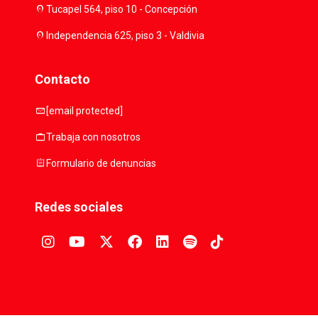
location_on
Tucapel 564, piso 10 - Concepción
location_on
Independencia 625, piso 3 - Valdivia
Contacto
mail
[email protected]
work
Trabaja con nosotros
assignment
Formulario de denuncias
Redes sociales