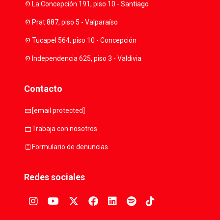
location_on
La Concepción 191, piso 10 - Santiago
location_on
Prat 887, piso 5 - Valparaíso
location_on
Tucapel 564, piso 10 - Concepción
location_on
Independencia 625, piso 3 - Valdivia
Contacto
mail
[email protected]
work
Trabaja con nosotros
assignment
Formulario de denuncias
Redes sociales