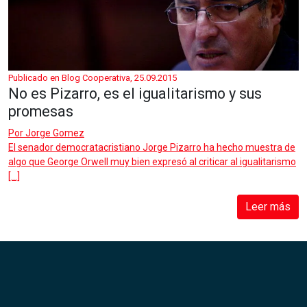
Publicado en Blog Cooperativa, 25.09.2015
No es Pizarro, es el igualitarismo y sus
promesas
Por
Jorge Gomez
El senador democratacristiano Jorge Pizarro ha hecho muestra de
algo que George Orwell muy bien expresó al criticar al igualitarismo
[…]
Leer más