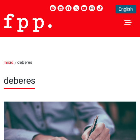
English
Inicio
»
deberes
deberes