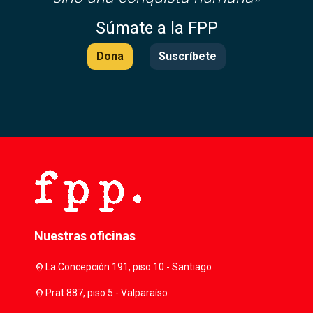
Súmate a la FPP
Dona
Suscríbete
Nuestras oficinas
location_on
La Concepción 191, piso 10 - Santiago
location_on
Prat 887, piso 5 - Valparaíso