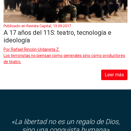
Publicado en Revista Capital, 13.09.2017
A 17 años del 11S: teatro, tecnología e
ideología
Por
Rafael Rincón-Urdaneta Z.
Los terroristas no piensan como generales sino como productores
de teatro.
Leer más
«
La libertad no es un regalo de Dios,
sino una conquista humana»