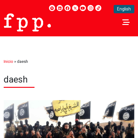
English
Inicio
»
daesh
daesh