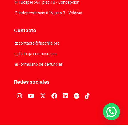
location_on
Tucapel 564, piso 10 - Concepción
location_on
Independencia 625, piso 3 - Valdivia
Contacto
mail
contacto@fppchile.org
work
Trabaja con nosotros
assignment
Formulario de denuncias
Redes sociales