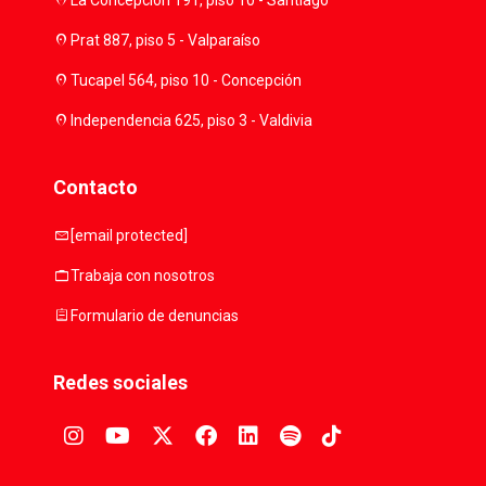
location_on
location_on
Prat 887, piso 5 - Valparaíso
location_on
Tucapel 564, piso 10 - Concepción
location_on
Independencia 625, piso 3 - Valdivia
Contacto
mail
[email protected]
work
Trabaja con nosotros
assignment
Formulario de denuncias
Redes sociales