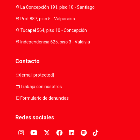
location_on
La Concepción 191, piso 10 - Santiago
location_on
Prat 887, piso 5 - Valparaíso
location_on
Tucapel 564, piso 10 - Concepción
location_on
Independencia 625, piso 3 - Valdivia
Contacto
mail
[email protected]
work
Trabaja con nosotros
assignment
Formulario de denuncias
Redes sociales