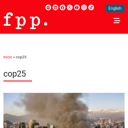
English
Inicio
»
cop25
cop25