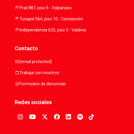
location_on
Prat 887, piso 5 - Valparaíso
location_on
Tucapel 564, piso 10 - Concepción
location_on
Independencia 625, piso 3 - Valdivia
Contacto
mail
[email protected]
work
Trabaja con nosotros
assignment
Formulario de denuncias
Redes sociales