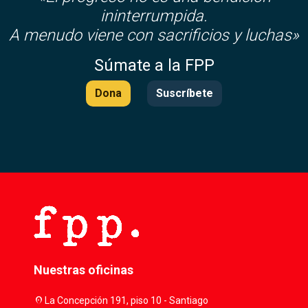
ininterrumpida.
A menudo viene con sacrificios y luchas»
Súmate a la FPP
Dona
Suscríbete
Nuestras oficinas
location_on
La Concepción 191, piso 10 - Santiago