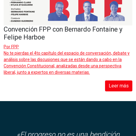
Convención FPP con Bernardo Fontaine y
Felipe Harboe
Por
FPP
No te pierdas el 4to capítulo del espacio de conversación, debate y
análisis sobre las discusiones que se están dando a cabo en la
Convención Constitucional, analizadas desde una perspectiva
liberal, junto a expertos en diversas materias.
Leer más
«El progreso no es una bendición