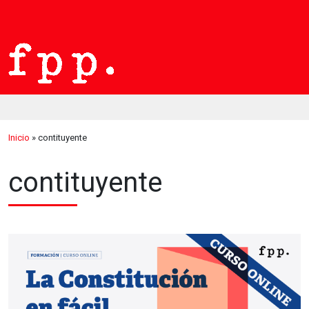
Inicio
»
contituyente
contituyente