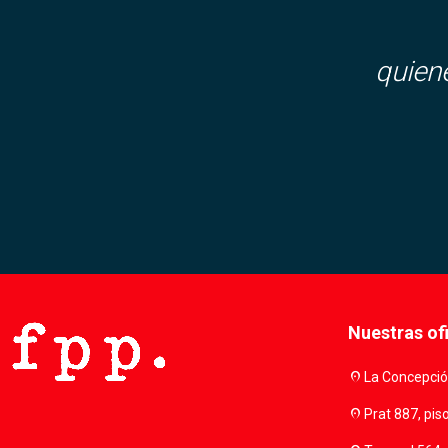
quien
Nuestras of
location_on
La Concepción
location_on
Prat 887, pis