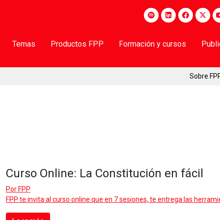
Temas
Productos FPP
Formación y cursos
Publ
Sobre FP
Curso Online: La Constitución en fácil
Por
FPP
FPP te invita al curso online que en 7 sesiones, te entrega las herram