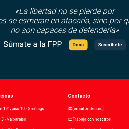
«La libertad no se pierde por
es se esmeran en atacarla, sino por q
no son capaces de defenderla»
Súmate a la FPP
Dona
Suscríbete
icinas
Contacto
mail
 191, piso 10 - Santiago
[email protected]
work
o 5 - Valparaíso
Trabaja con nosotros