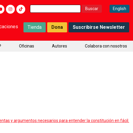
Buscar:
English
icaciones
Tienda
Dona
Suscribirse Newsletter
P
Oficinas
Autores
Colabora con nosotros
ientas y argumentos necesarios para entender la constitución en fácil.