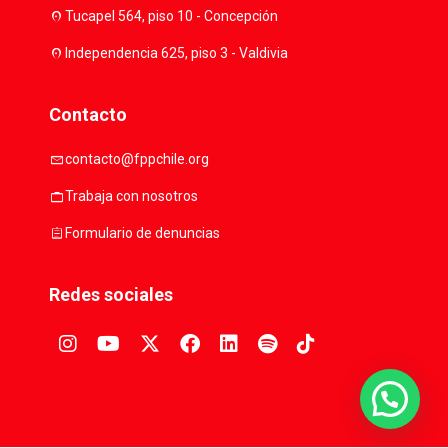
location_on
Tucapel 564, piso 10 - Concepción
location_on
Independencia 625, piso 3 - Valdivia
Contacto
mail
contacto@fppchile.org
work
Trabaja con nosotros
assignment
Formulario de denuncias
Redes sociales