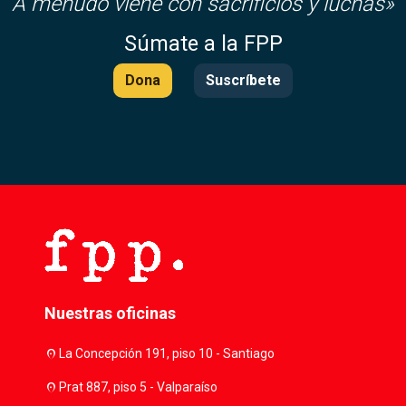
A menudo viene con sacrificios y luchas»
Súmate a la FPP
Dona
Suscríbete
Nuestras oficinas
location_on
La Concepción 191, piso 10 - Santiago
location_on
Prat 887, piso 5 - Valparaíso