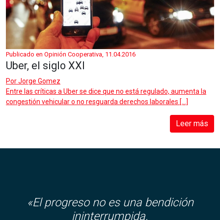
Publicado en Opinión Cooperativa, 11.04.2016
Uber, el siglo XXI
Por
Jorge Gomez
Entre las críticas a Uber se dice que no está regulado, aumenta la
congestión vehicular o no resguarda derechos laborales […]
Leer más
«El progreso no es una bendición
ininterrumpida.