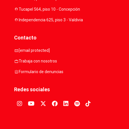
location_on
Tucapel 564, piso 10 - Concepción
location_on
Independencia 625, piso 3 - Valdivia
Contacto
mail
[email protected]
work
Trabaja con nosotros
assignment
Formulario de denuncias
Redes sociales