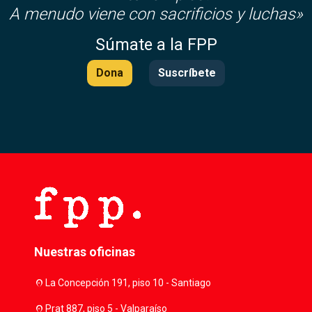
A menudo viene con sacrificios y luchas»
Súmate a la FPP
Dona
Suscríbete
Nuestras oficinas
location_on
La Concepción 191, piso 10 - Santiago
location_on
Prat 887, piso 5 - Valparaíso