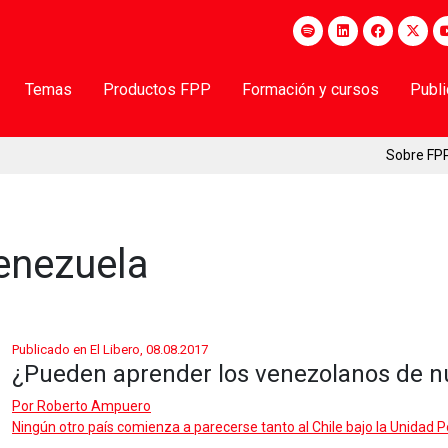
Temas
Productos FPP
Formación y cursos
Publ
Sobre FP
enezuela
Publicado en El Libero, 08.08.2017
¿Pueden aprender los venezolanos de nu
Por
Roberto Ampuero
Ningún otro país comienza a parecerse tanto al Chile bajo la Unidad 