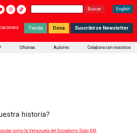
Buscar:
English
icaciones
Tienda
Dona
Suscribirse Newsletter
P
Oficinas
Autores
Colabora con nosotros
estra historia?
Popular como la Venezuela del Socialismo Siglo XXI.