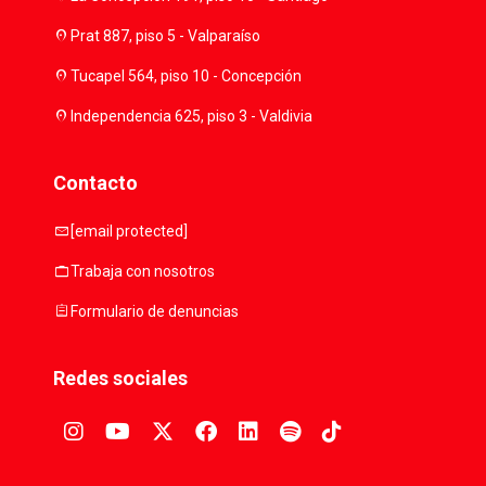
location_on
Prat 887, piso 5 - Valparaíso
location_on
Tucapel 564, piso 10 - Concepción
location_on
Independencia 625, piso 3 - Valdivia
Contacto
mail
[email protected]
work
Trabaja con nosotros
assignment
Formulario de denuncias
Redes sociales