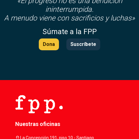
«El progreso no es una bendición
ininterrumpida.
A menudo viene con sacrificios y luchas»
Súmate a la FPP
Dona
Suscríbete
Nuestras oficinas
location_on
La Concepción 191, piso 10 - Santiago