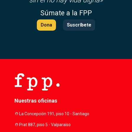
sin él no hay vida digna»
Súmate a la FPP
Dona
Suscríbete
Nuestras oficinas
location_on
La Concepción 191, piso 10 - Santiago
location_on
Prat 887, piso 5 - Valparaíso