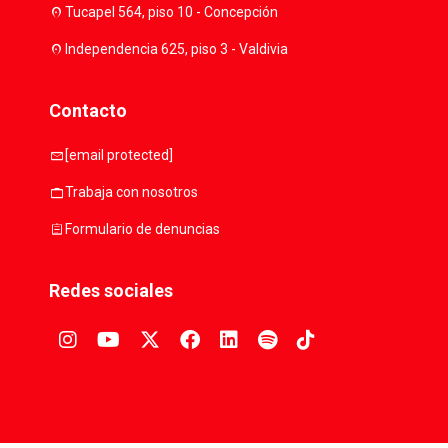
location_on
Tucapel 564, piso 10 - Concepción
location_on
Independencia 625, piso 3 - Valdivia
Contacto
mail
[email protected]
work
Trabaja con nosotros
assignment
Formulario de denuncias
Redes sociales