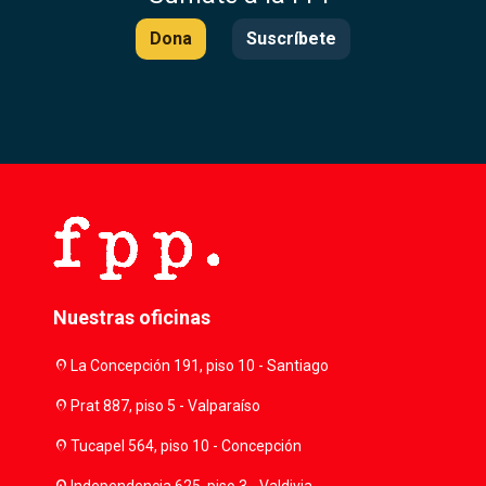
Dona
Suscríbete
Nuestras oficinas
location_on
La Concepción 191, piso 10 - Santiago
location_on
Prat 887, piso 5 - Valparaíso
location_on
Tucapel 564, piso 10 - Concepción
Independencia 625, piso 3 - Valdivia