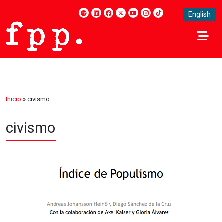
English
Inicio
»
civismo
civismo