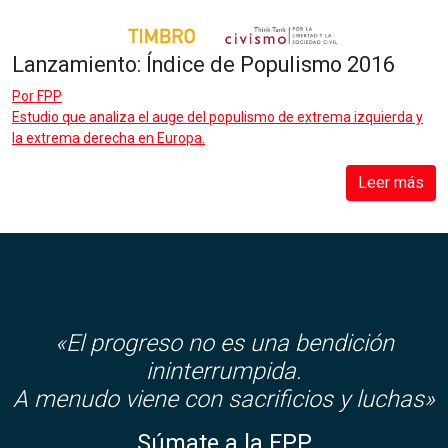
Lanzamiento: Índice de Populismo 2016
Por
FPP
Estudio que analiza el auge del populismo de extrema izquierda y
la extrema derecha en Europa.
Leer más
«El progreso no es una bendición
ininterrumpida.
A menudo viene con sacrificios y luchas»
Súmate a la FPP