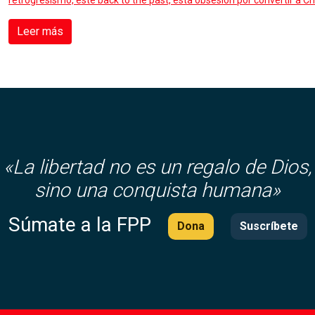
retrogresismo, este back to the past, esta obsesión por convertir a Ch
Leer más
«
La libertad no es un regalo de Dios,
sino una conquista humana»
Súmate a la FPP
Dona
Suscríbete