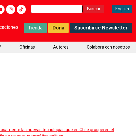
Buscar:
English
icaciones
Tienda
Dona
Suscribirse Newsletter
P
Oficinas
Autores
Colabora con nosotros
osamente las nuevas tecnologías que en Chile prosperen el