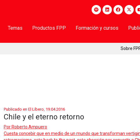
Temas
Productos FPP
Formación y cursos
Publ
Sobre FP
Publicado en El Líbero, 19.04.2016
Chile y el eterno retorno
Por
Roberto Ampuero
Cuesta concebir que en medio de un mundo que transforman vertigin