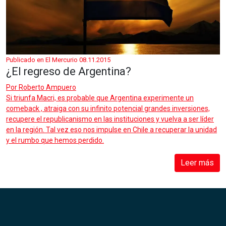
Publicado en El Mercurio 08.11.2015
¿El regreso de Argentina?
Por
Roberto Ampuero
Si triunfa Macri, es probable que Argentina experimente un
comeback , atraiga con su infinito potencial grandes inversiones,
recupere el republicanismo en las instituciones y vuelva a ser líder
en la región. Tal vez eso nos impulse en Chile a recuperar la unidad
y el rumbo que hemos perdido.
Leer más