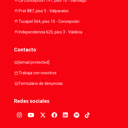
location_on
La Concepción 191, piso 10 - Santiago
location_on
Prat 887, piso 5 - Valparaíso
location_on
Tucapel 564, piso 10 - Concepción
location_on
Independencia 625, piso 3 - Valdivia
Contacto
mail
[email protected]
work
Trabaja con nosotros
assignment
Formulario de denuncias
Redes sociales