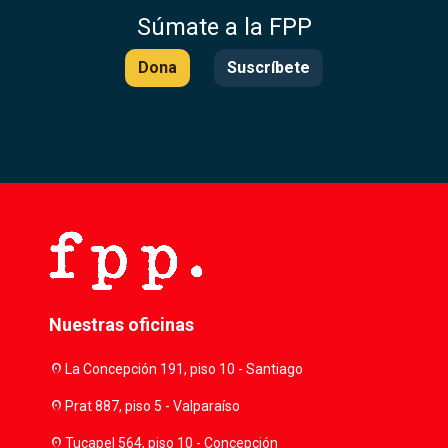
Súmate a la FPP
Dona
Suscríbete
Nuestras oficinas
location_on
La Concepción 191, piso 10 - Santiago
location_on
Prat 887, piso 5 - Valparaíso
location_on
Tucapel 564, piso 10 - Concepción