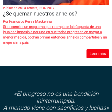
Publicado en La Tercera, 12.02.2017
¿Se queman nuestros anhelos?
Por
Francisco Perez Mackenna
Si se concibe un programa que reemplace la búsqueda de una
igualdad imposible por uno en que todos progresen en mayor o
menor medida, podrán primar entonces anhelos compartidos y un
mejor clima país.
Leer más
«El progreso no es una bendición
ininterrumpida.
A menudo viene con sacrificios y luchas»