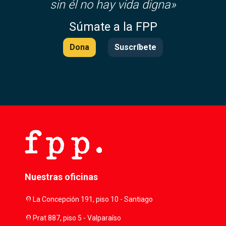
sin él no hay vida digna»
Súmate a la FPP
Dona
Suscríbete
Nuestras oficinas
location_on
La Concepción 191, piso 10 - Santiago
location_on
Prat 887, piso 5 - Valparaíso