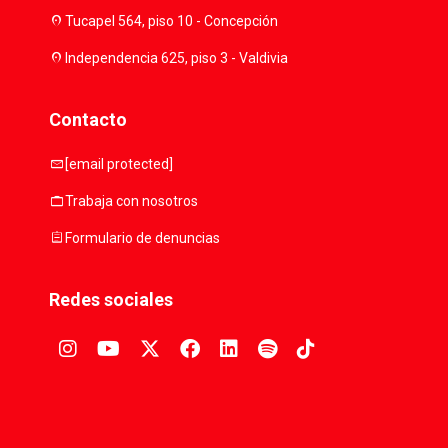
location_on
Tucapel 564, piso 10 - Concepción
location_on
Independencia 625, piso 3 - Valdivia
Contacto
mail
[email protected]
work
Trabaja con nosotros
assignment
Formulario de denuncias
Redes sociales