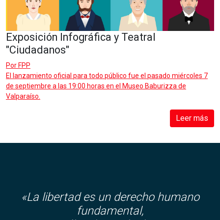
Exposición Infográfica y Teatral
"Ciudadanos"
Por
FPP
El lanzamiento oficial para todo público fue el pasado miércoles 7
de septiembre a las 19:00 horas en el Museo Baburizza de
Valparaíso.
Leer más
«La libertad es un derecho humano
fundamental,