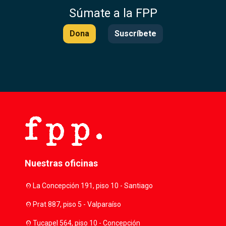
Súmate a la FPP
Dona
Suscríbete
Nuestras oficinas
location_on
La Concepción 191, piso 10 - Santiago
location_on
Prat 887, piso 5 - Valparaíso
location_on
Tucapel 564, piso 10 - Concepción