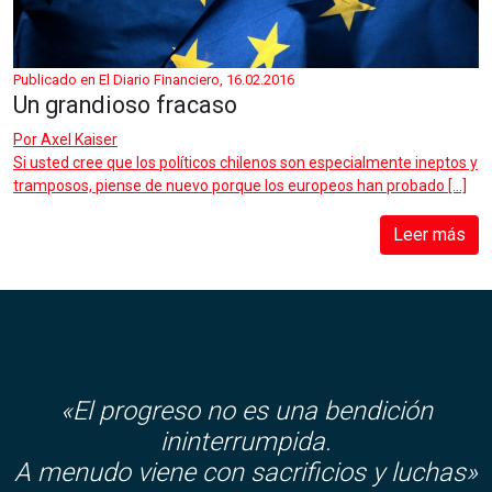
Publicado en El Diario Financiero, 16.02.2016
Un grandioso fracaso
Por
Axel Kaiser
Si usted cree que los políticos chilenos son especialmente ineptos y
tramposos, piense de nuevo porque los europeos han probado […]
Leer más
«El progreso no es una bendición
ininterrumpida.
A menudo viene con sacrificios y luchas»