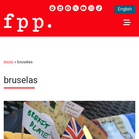
English
Inicio
»
bruselas
bruselas