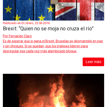
Publicado en El Líbero, 23.06.2016
Brexit: “Quien no se moja no cruza el río”
Por
Fernando Claro
Es de esperar que si gana el Brexit, Bruselas se desmantele en paz
y sin choques. Si se quedan, que los ingleses lideren para
desregular ese cada vez más alambicado bloque.
Leer más