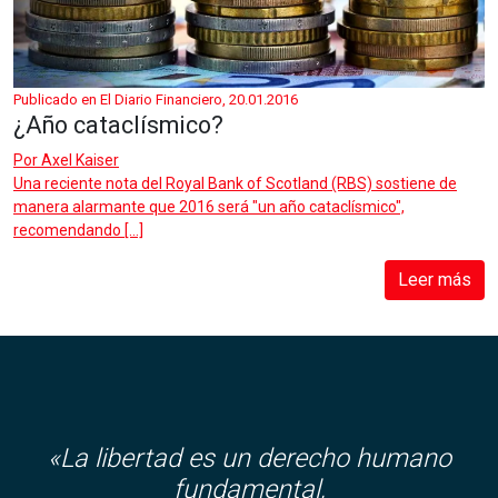
Publicado en El Diario Financiero, 20.01.2016
¿Año cataclísmico?
Por
Axel Kaiser
Una reciente nota del Royal Bank of Scotland (RBS) sostiene de
manera alarmante que 2016 será "un año cataclísmico",
recomendando […]
Leer más
«La libertad es un derecho humano
fundamental,