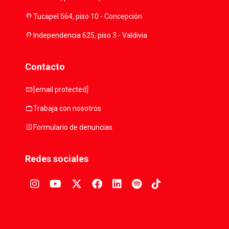
location_on
Tucapel 564, piso 10 - Concepción
location_on
Independencia 625, piso 3 - Valdivia
Contacto
mail
[email protected]
work
Trabaja con nosotros
assignment
Formulario de denuncias
Redes sociales