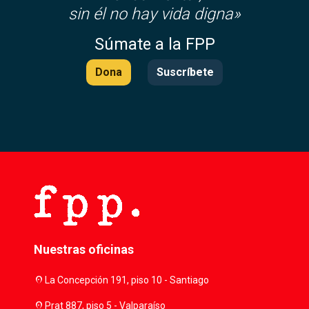
sin él no hay vida digna»
Súmate a la FPP
Dona
Suscríbete
Nuestras oficinas
location_on
La Concepción 191, piso 10 - Santiago
location_on
Prat 887, piso 5 - Valparaíso