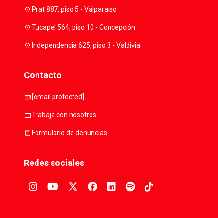
location_on
Prat 887, piso 5 - Valparaíso
location_on
Tucapel 564, piso 10 - Concepción
location_on
Independencia 625, piso 3 - Valdivia
Contacto
mail
[email protected]
work
Trabaja con nosotros
assignment
Formulario de denuncias
Redes sociales