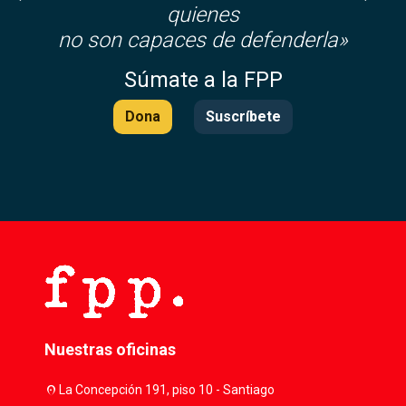
quienes
no son capaces de defenderla»
Súmate a la FPP
Dona
Suscríbete
Nuestras oficinas
location_on
La Concepción 191, piso 10 - Santiago