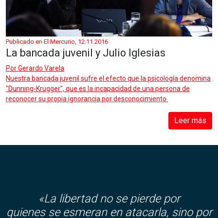
Publicado en El Mercurio, 12.11.2016
La bancada juvenil y Julio Iglesias
Por
Gerardo Varela
Nuestra bancada juvenil sufre el efecto que la psicología denomina
"Dunning-Krugger", que es la incapacidad de una persona de
reconocer su propia ignorancia por desconocimiento.
Leer más
«La libertad no se pierde por
quienes se esmeran en atacarla, sino por