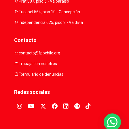
location_on
Prat 887, piso 5 - Valparaíso
location_on
Tucapel 564, piso 10 - Concepción
location_on
Independencia 625, piso 3 - Valdivia
Contacto
mail
contacto@fppchile.org
work
Trabaja con nosotros
assignment
Formulario de denuncias
Redes sociales