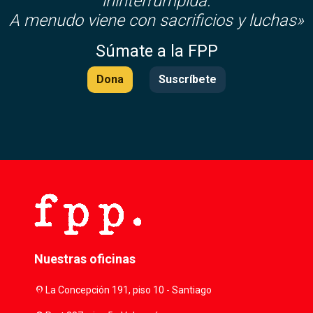
ininterrumpida.
A menudo viene con sacrificios y luchas»
Súmate a la FPP
Dona
Suscríbete
Nuestras oficinas
location_on
La Concepción 191, piso 10 - Santiago