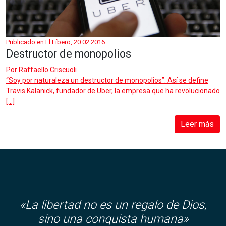
Publicado en El Líbero, 20.02.2016
Destructor de monopolios
Por
Raffaello Criscuoli
“Soy por naturaleza un destructor de monopolios”. Así se define
Travis Kalanick, fundador de Uber, la empresa que ha revolucionado
[…]
Leer más
«
La libertad no es un regalo de Dios,
sino una conquista humana»