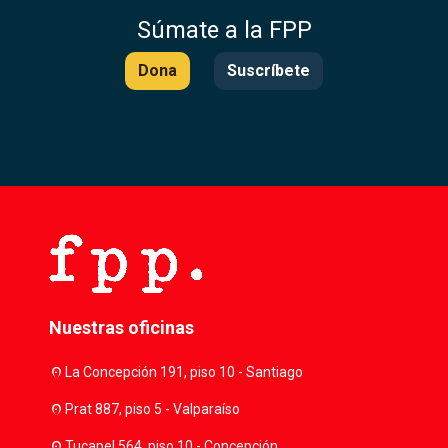
Súmate a la FPP
Dona
Suscríbete
Nuestras oficinas
location_on
La Concepción 191, piso 10 - Santiago
location_on
Prat 887, piso 5 - Valparaíso
location_on
Tucapel 564, piso 10 - Concepción